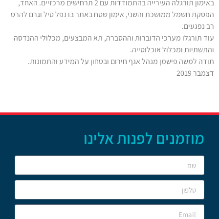
באימון תורגלה העירייה בהתמודדות עם 2 תרחישים מרכזיים. האחד,
הפסקת חשמל ממושכת והשני, אימון שטח באתר בו נפל טיל וגרם להרס
רב נפגעים.
עוד תורגלו מערכי הדוברות וההסברה, תא המבצעים, מכלולי ההנדסה
והתשתיות ומכלול אוכלוסייה.
תודה למשה פישמן מנהל אגף חירום ובטחון על המידע והתמונות.
דצמבר 2019
מוזמנים לפנות אלינו