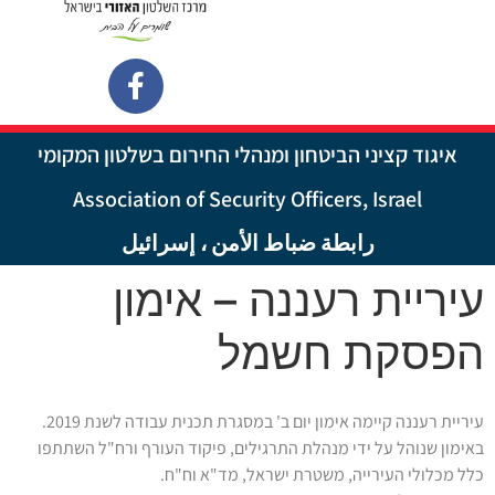
איגוד קציני הביטחון ומנהלי החירום בשלטון המקומי
Association of Security Officers, Israel
رابطة ضباط الأمن ، إسرائيل
עיריית רעננה – אימון
הפסקת חשמל
עיריית רעננה קיימה אימון יום ב' במסגרת תכנית עבודה לשנת 2019.
באימון שנוהל על ידי מנהלת התרגילים, פיקוד העורף ורח"ל השתתפו
כלל מכלולי העירייה, משטרת ישראל, מד"א וח"ח.