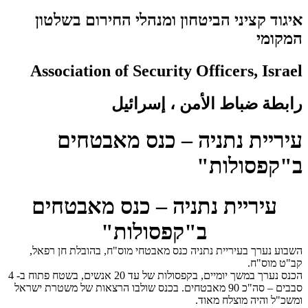
איגוד קציני הביטחון ומנהלי החירום בשלטון
המקומי
Association of Security Officers, Israel
رابطة ضباط الأمن ، إسرائيل
עיריית נתניה – כנס מאבטחים
ב"קפסולות"
עיריית נתניה – כנס מאבטחים
ב"קפסולות"
השבוע נערך בעיריית נתניה כנס מאבטחי מוס"ח, בהובלת חן רפאל,
קב"ט מוס"ח.
הכנס נערך במשך יומיים, בקפסולות של עד 20 אנשים, בשטח פתוח ב- 4
סבבים – סה"כ 90 מאבטחים. בכנס שולבו הרצאות של משטרת ישראל
ומשכ"ל והיה מוצלח מאוד.