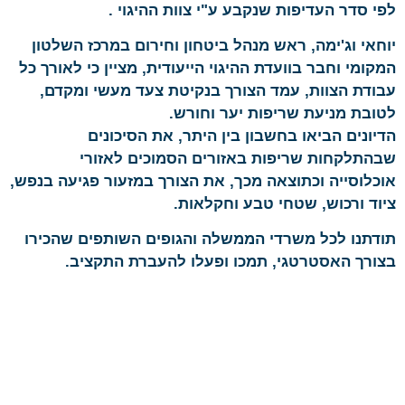
לפי סדר העדיפות שנקבע ע"י צוות ההיגוי .
יוחאי וג'ימה, ראש מנהל ביטחון וחירום במרכז השלטון
המקומי וחבר בוועדת ההיגוי הייעודית, מציין כי לאורך כל
עבודת הצוות, עמד הצורך בנקיטת צעד מעשי ומקדם,
לטובת מניעת שריפות יער וחורש.
הדיונים הביאו בחשבון בין היתר, את הסיכונים
שבהתלקחות שריפות באזורים הסמוכים לאזורי
אוכלוסייה וכתוצאה מכך, את הצורך במזעור פגיעה בנפש,
ציוד ורכוש, שטחי טבע וחקלאות.
תודתנו לכל משרדי הממשלה והגופים השותפים שהכירו
בצורך האסטרטגי, תמכו ופעלו להעברת התקציב.