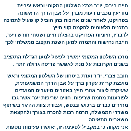
חיים ביבס, יו"ר מרכז השלטון המקומי וראש עיריית
מודיעין מכבים רעות מברך על אבן הדרך הראשונה
בפרויקט, לאחר שנים ארוכות בהן הוביל קו פעיל לתמיכה
בתכנית הלאומית להקמת קווי חייץ.
לדבריו, חיוניות הפרויקט בהצלת חיים ושטחי חורש ויער,
חייבה נחישות והתמדה למען השגת תקצוב ממשלתי לכך
.
מרכז השלטון המקומי ימשיך לפעול למען הגדלת התקציב
בשנים הקרובות על מנת לאפשר פריסה גדולה יותר .
חובב צברי, יו"ר ועדת ביטחון של השלטון המקומי וראש
מועצת קריית עקרון ברך על אבן הדרך המשמעותית,
שעיקרה ליצור אזורי חייץ באזורים מיוערים המועדים
לפורענות מחמת שריפות. חווינו שריפות יער אשר גבו
מחירים כבדים ברכוש ובנפש, ועבודת צוות ההיגוי בשיתוף
משרדי הממשלה, תרמה רבות להכרה בצורך ולהקצאת
משאבים מתאימה.
אני מקווה כי במקביל לפעימה זו, יאושרו פעימות נוספות