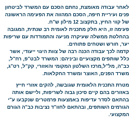
לאחר עבודה מאומצת, נחתם הסכם עם המשרד לביטחון
פנים ועיריית חיפה, הסכם המהווה את הפעימה הראשונה
של קווי החיץ, בתקצוב 12 מילון ש"ח.
פעימה זו, היא חלק מתכנית לאומית רב שנתית, המגובה
בהחלטת ממשלה שעיקרה מניעה והתמודדות עם שריפות
יער, חורש ושטחים פתוחים.
קדמה לכך עבודה הכנה רבה של צוות היגוי ייעודי, אשר
כלל שותפים מקצועיים וביניהם: המשרד לבט"פ, רח"ל,
כב"ה, מל"ל,מרכז השלטון המקומי והאזורי, קק"ל, רט"ג,
משרד הפנים, האוצר ומשרד החקלאות.
מטרת התכנית הלאומית שגובשה, להקים אזורי חייץ
באזורים בהם קיים סיכון גבוה לשריפות, וליישם אותה
בהתאם לסדר עדיפות באמצעות פרמטרים שנקבעו ע"י
הגורמים השותפים, ובהתאם לחוו"ד נציבות כב"ה הגורם
המקצועי.