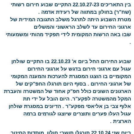
בין התאריכים 22.10.27-23 התקיים שבוע חירום רשותי
(שח"ר) בחולון במתווה של רעידת אדמה .
מטרת השבוע היתה לתרגל משלב התגובה המידית של
ארגוני החירום עד לשלב הראשוני והמשלים
שבו באה הרשות המקומית לידי תפקיד מהותי ומשמעותי
.
שבוע החירום החל ביום א' 22.10.23 בו התקיים שולחן
עגול עם ארגוני חירום בדגש על ארגוני החירום
המקומיים בו הוצגו המסגרת להערכות והמענה המקומי
של ארגוני החירום . בסוף היום תורגלו החפ"קים של
הארגונים השונים כולל חפ"ק אחוד של המשטרה והעברת
המקל מהמשטרה לפקע"ר. היום הובל על ידי תת
אלוף צבי בן אליאסי מפקע"ר . הדיונים במסגרת שולחן
עגול העלו פערים ותוצרים שיוצגו לגורמים ברמה
הארצית .
ביום שני 22.10.24 תורגלו תושבי חולון, מוסדות החינוך