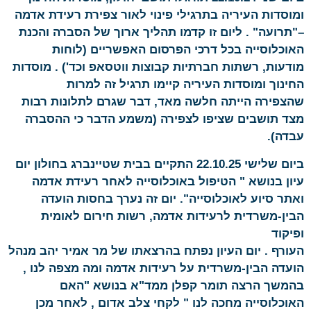
ומוסדות העיריה בתרגילי פינוי לאור צפירת רעידת אדמה
–"תרועה" . ליום זו קדמו תהליך ארוך של הסברה והכנת
האוכלוסייה בכל דרכי הפרסום האפשריים (לוחות
מודעות, רשתות חברתיות קבוצות ווטסאפ וכד') . מוסדות
החינוך ומוסדות העיריה קיימו תרגיל זה למרות
שהצפירה הייתה חלשה מאד, דבר שגרם לתלונות רבות
מצד תושבים שציפו לצפירה (משמע הדבר כי ההסברה
עבדה).
ביום שלישי 22.10.25 התקיים בבית שטיינברג בחולון יום
עיון בנושא " הטיפול באוכלוסייה לאחר רעידת אדמה
ואתר סיוע לאוכלוסייה". יום זה נערך בחסות הועדה
הבין-משרדית לרעידות אדמה, רשות חירום לאומית
ופיקוד
העורף . יום העיון נפתח בהרצאתו של מר אמיר יהב מנהל
הועדה הבין-משרדית על רעידות אדמה ומה מצפה לנו ,
בהמשך הרצה תומר קפלן ממד"א בנושא "האם
האוכלוסייה מחכה לנו " לקחי צלב אדום , לאחר מכן