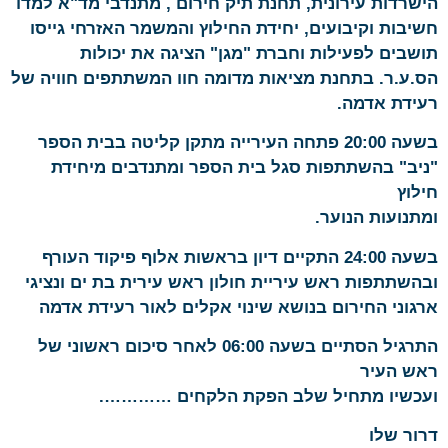
הישרדות עירונית, תחנת תיק חירום , מתנדבי מד"א למדו
חשיבות וקיבועים, יחידת החילוץ והמשמר האזרחי גייסו
תושבים לפעילות וחברת "מגן" הציגה את יכולות
הס.ע.ר. בתחנת מציאות מדומה חוו המשתתפים חוויה של
רעידת אדמה.
בשעה 20:00 פתחה העירייה מתקן קליטה בבית הספר
"ניב" בהשתתפות סגל בית הספר ומתנדבים מיחידת
חילוץ
ומתנועות הנוער.
בשעה 24:00 התקיים דיון בראשות אלוף פיקוד העורף
ובהשתתפות ראש עיריית חולון ראש עירית בת ים ונציגי
ארגוני החירום בנושא שינוי אקלים לאור רעידת אדמה
התרגיל הסתיים בשעה 06:00 לאחר סיכום ראשוני של
ראש העיר
ועכשיו מתחיל שלב הפקת הלקחים ………….
דרור שלו