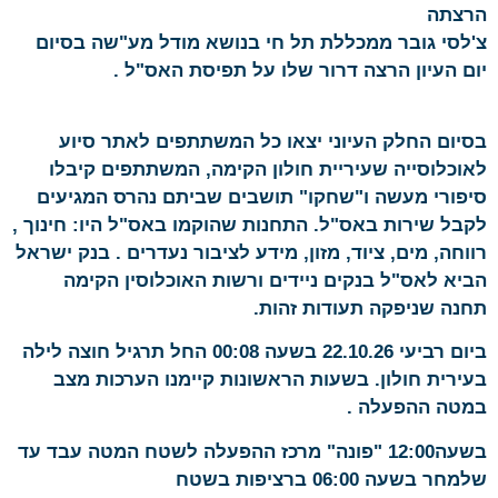
הרצתה
צ'לסי גובר ממכללת תל חי בנושא מודל מע"שה בסיום
יום העיון הרצה דרור שלו על תפיסת האס"ל .
בסיום החלק העיוני יצאו כל המשתתפים לאתר סיוע
לאוכלוסייה שעיריית חולון הקימה, המשתתפים קיבלו
סיפורי מעשה ו"שחקו" תושבים שביתם נהרס המגיעים
לקבל שירות באס"ל. התחנות שהוקמו באס"ל היו: חינוך ,
רווחה, מים, ציוד, מזון, מידע לציבור נעדרים . בנק ישראל
הביא לאס"ל בנקים ניידים ורשות האוכלוסין הקימה
תחנה שניפקה תעודות זהות.
ביום רביעי 22.10.26 בשעה 00:08 החל תרגיל חוצה לילה
בעירית חולון. בשעות הראשונות קיימנו הערכות מצב
במטה ההפעלה .
בשעה12:00 "פונה" מרכז ההפעלה לשטח המטה עבד עד
שלמחר בשעה 06:00 ברציפות בשטח