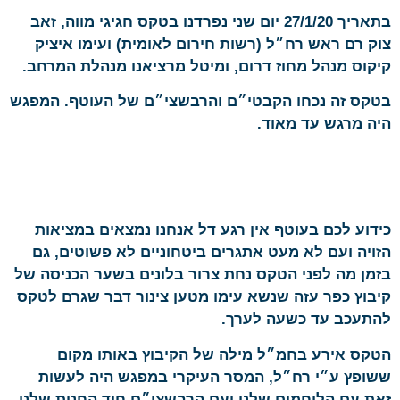
בתאריך 27/1/20 יום שני נפרדנו בטקס חגיגי מווה, זאב
צוק רם ראש רח״ל (רשות חירום לאומית) ועימו איציק
קיקוס מנהל מחוז דרום, ומיטל מרציאנו מנהלת המרחב.
בטקס זה נכחו הקבטי״ם והרבשצי״ם של העוטף. המפגש
היה מרגש עד מאוד.
כידוע לכם בעוטף אין רגע דל אנחנו נמצאים במציאות
הזויה ועם לא מעט אתגרים ביטחוניים לא פשוטים, גם
בזמן מה לפני הטקס נחת צרור בלונים בשער הכניסה של
קיבוץ כפר עזה שנשא עימו מטען צינור דבר שגרם לטקס
להתעכב עד כשעה לערך.
הטקס אירע בחמ״ל מילה של הקיבוץ באותו מקום
ששופץ ע״י רח״ל, המסר העיקרי במפגש היה לעשות
זאת עם הלוחמים שלנו ועם הרבשצי״ם חוד החנית שלנו,