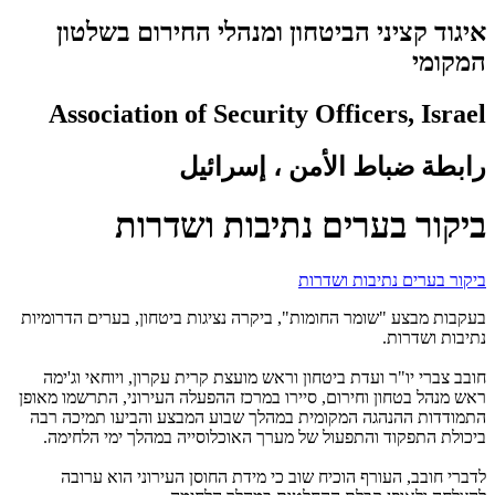
איגוד קציני הביטחון ומנהלי החירום בשלטון
המקומי
Association of Security Officers, Israel
رابطة ضباط الأمن ، إسرائيل
ביקור בערים נתיבות ושדרות
ביקור בערים נתיבות ושדרות
בעקבות מבצע "שומר החומות", ביקרה נציגות ביטחון, בערים הדרומיות
נתיבות ושדרות.
חובב צברי יו"ר ועדת ביטחון וראש מועצת קרית עקרון, ויוחאי וג'ימה
ראש מנהל בטחון וחירום, סיירו במרכז ההפעלה העירוני, התרשמו מאופן
התמודדות ההנהגה המקומית במהלך שבוע המבצע והביעו תמיכה רבה
ביכולת התפקוד והתפעול של מערך האוכלוסייה במהלך ימי הלחימה.
לדברי חובב, העורף הוכיח שוב כי מידת החוסן העירוני הוא ערובה