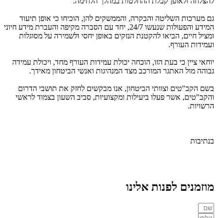
להצלחה ולאופן קבלת ההחלטות במהלך הלחימה.
גם מערכות השליטה והבקרה, והממשקים להן, הוכיחו כי אופן תיעוד
המידע והפעולות שנעשו 24/7, יחד עם הסברה מקיפה והעברת מידע חיוני
ומציל חיים, הביאו להקטנת הנזקים באופן יחסי ולשמירה על מסוגלות
ועמידות העורף.
יוחאי ציין כי בעת הזו, הוכחה יכולת עמידות העורף מחד, ויכולת עמידה
גבוהה מול האתגר המורכב מצד המנהיגות ואנשי הביטחון מאידך.
בשם הקב"טים וצוותי הביטחון, אנו מבקשים לחזק את תושבי הדרום
והקב"טים, אשר פעלו ביעילות ומקצועיות, סביב השעון בצמוד לראשי
הרשויות.
בנתיבות
מוזמנים לפנות אלינו