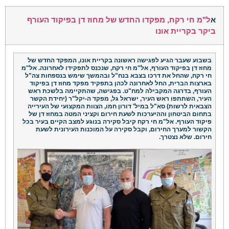
א
ל"מ חי רקח, מפקדו החדש של מחוז דן בפיקוד העורף
ביקר בקריית אונו
בשבוע שעבר הגיע לפגישה ראשונה בקריית אונו, המפקד החדש של
מחוז דן בפיקוד העורף, אל"מ חי רקח, שנכנס לתפקידו לאחרונה. אל"מ
חי רקח, שהחל את דרכו בצבא בנח"ל ובהמשך שימש בנספחות צה"ל
בארצות הברית, החל לאחרונה לכהן בתפקיד מפקד מחוז דן בפיקוד
העורף, בדרגה המקבילה למח"ט. בפגישה, שהתקיימה בלשכת ראש
העיר, השתתפו ראש העיר, ישראל גל, מפקד ה-יקל"ר (יחידת הקשר
הצבאית לרשות) סא"ל במיל' דורון חמו, הצוות המקצועי של העירייה
בתחום הביטחון וההיערכות לשעת חירום וקציני המטה במחוז דן של
פיקוד העורף. אל"מ חי רקח קיבל סקירה בנוגע למצב הקיים בעיר בכל
הקשור למערך החירום, וקבל סקירה על המוכנות העירונית לשעת
חירום. שלא נצטרך.